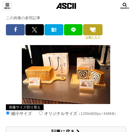
この画像の参照記事
お気に入り
画像サイズ切り替え
縮小サイズ
オリジナルサイズ
（1200x800px / 448KB）
記事に戻る