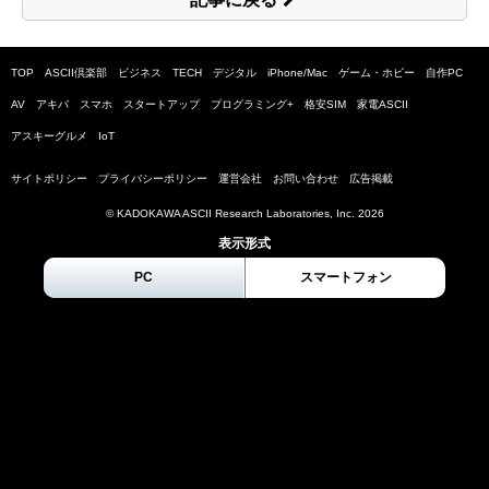
TOP
ASCII倶楽部
ビジネス
TECH
デジタル
iPhone/Mac
ゲーム・ホビー
自作PC
AV
アキバ
スマホ
スタートアップ
プログラミング+
格安SIM
家電ASCII
アスキーグルメ
IoT
サイトポリシー
プライバシーポリシー
運営会社
お問い合わせ
広告掲載
© KADOKAWA ASCII Research Laboratories, Inc.
2026
表示形式
PC
スマートフォン