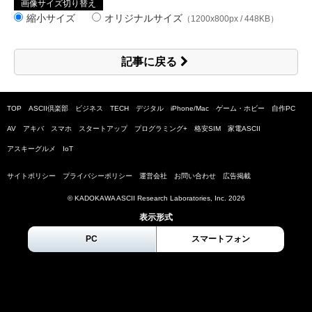
画像サイズ切り替え
縮小サイズ
オリジナルサイズ
（1200x800px / 448KB）
記事に戻る
TOP
ASCII倶楽部
ビジネス
TECH
デジタル
iPhone/Mac
ゲーム・ホビー
自作PC
AV
アキバ
スマホ
スタートアップ
プログラミング+
格安SIM
家電ASCII
アスキーグルメ
IoT
サイトポリシー
プライバシーポリシー
運営会社
お問い合わせ
広告掲載
© KADOKAWA ASCII Research Laboratories, Inc.
2026
表示形式
PC
スマートフォン