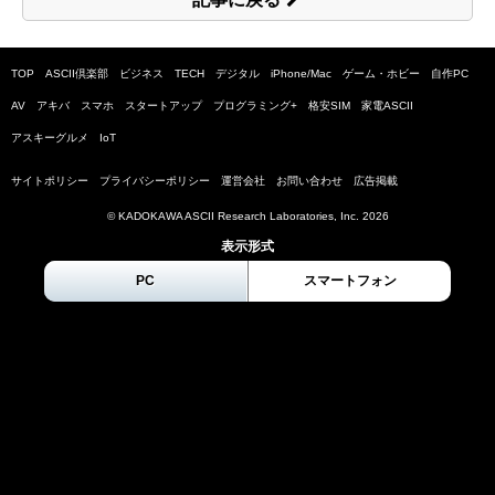
TOP
ASCII倶楽部
ビジネス
TECH
デジタル
iPhone/Mac
ゲーム・ホビー
自作PC
AV
アキバ
スマホ
スタートアップ
プログラミング+
格安SIM
家電ASCII
アスキーグルメ
IoT
サイトポリシー
プライバシーポリシー
運営会社
お問い合わせ
広告掲載
© KADOKAWA ASCII Research Laboratories, Inc.
2026
表示形式
PC
スマートフォン