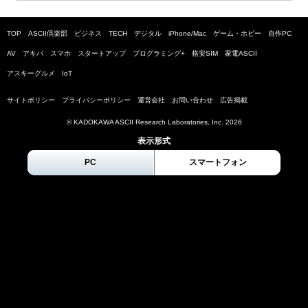
TOP
ASCII倶楽部
ビジネス
TECH
デジタル
iPhone/Mac
ゲーム・ホビー
自作PC
AV
アキバ
スマホ
スタートアップ
プログラミング+
格安SIM
家電ASCII
アスキーグルメ
IoT
サイトポリシー
プライバシーポリシー
運営会社
お問い合わせ
広告掲載
© KADOKAWA ASCII Research Laboratories, Inc.
2026
表示形式
PC
スマートフォン