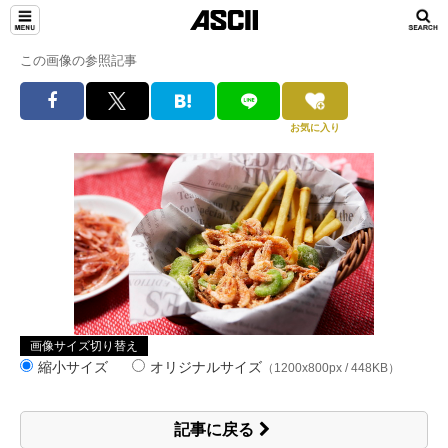
この画像の参照記事
お気に入り
画像サイズ切り替え
縮小サイズ
オリジナルサイズ
（1200x800px / 448KB）
記事に戻る