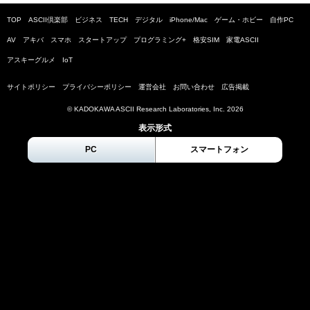
TOP
ASCII倶楽部
ビジネス
TECH
デジタル
iPhone/Mac
ゲーム・ホビー
自作PC
AV
アキバ
スマホ
スタートアップ
プログラミング+
格安SIM
家電ASCII
アスキーグルメ
IoT
サイトポリシー
プライバシーポリシー
運営会社
お問い合わせ
広告掲載
© KADOKAWA ASCII Research Laboratories, Inc.
2026
表示形式
PC
スマートフォン