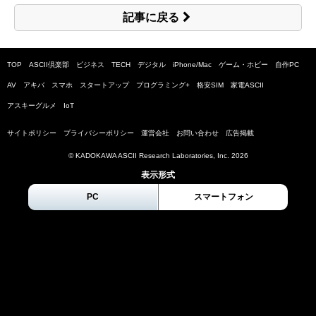
記事に戻る
TOP
ASCII倶楽部
ビジネス
TECH
デジタル
iPhone/Mac
ゲーム・ホビー
自作PC
AV
アキバ
スマホ
スタートアップ
プログラミング+
格安SIM
家電ASCII
アスキーグルメ
IoT
サイトポリシー
プライバシーポリシー
運営会社
お問い合わせ
広告掲載
© KADOKAWA ASCII Research Laboratories, Inc.
2026
表示形式
PC
スマートフォン