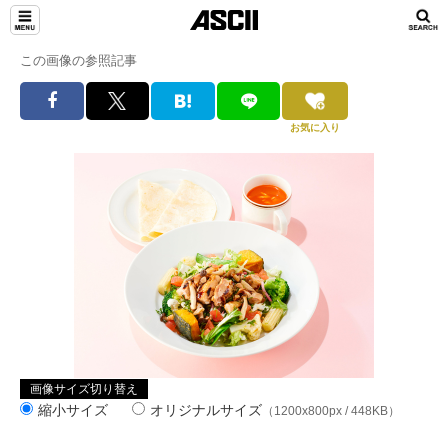
この画像の参照記事
お気に入り
画像サイズ切り替え
縮小サイズ
オリジナルサイズ
（1200x800px / 448KB）