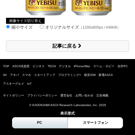
画像サイズ切り替え
縮小サイズ
オリジナルサイズ
（1200x800px / 448KB）
記事に戻る
TOP
ASCII倶楽部
ビジネス
TECH
デジタル
iPhone/Mac
ゲーム・ホビー
自作PC
AV
アキバ
スマホ
スタートアップ
プログラミング+
格安SIM
家電ASCII
アスキーグルメ
IoT
サイトポリシー
プライバシーポリシー
運営会社
お問い合わせ
広告掲載
© KADOKAWA ASCII Research Laboratories, Inc.
2026
表示形式
PC
スマートフォン