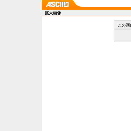
拡大画像
この画