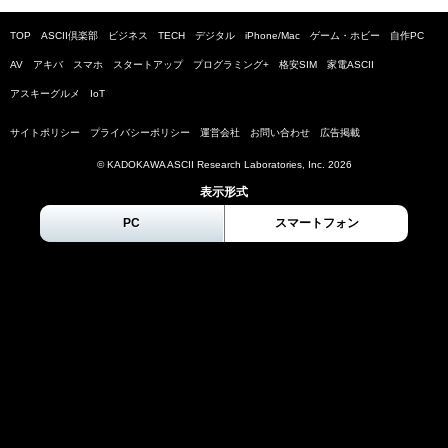
TOP
ASCII倶楽部
ビジネス
TECH
デジタル
iPhone/Mac
ゲーム・ホビー
自作PC
AV
アキバ
スマホ
スタートアップ
プログラミング+
格安SIM
家電ASCII
アスキーグルメ
IoT
サイトポリシー
プライバシーポリシー
運営会社
お問い合わせ
広告掲載
© KADOKAWA ASCII Research Laboratories, Inc.
2026
表示形式
PC
スマートフォン