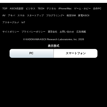
TOP
ASCII倶楽部
ビジネス
TECH
デジタル
iPhone/Mac
ゲーム・ホビー
自作PC
AV
アキバ
スマホ
スタートアップ
プログラミング+
格安SIM
家電ASCII
アスキーグルメ
IoT
サイトポリシー
プライバシーポリシー
運営会社
お問い合わせ
広告掲載
© KADOKAWA ASCII Research Laboratories, Inc.
2026
表示形式
PC
スマートフォン