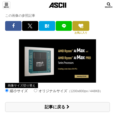
この画像の参照記事
お気に入り
画像サイズ切り替え
縮小サイズ
オリジナルサイズ
（1200x800px / 448KB）
記事に戻る