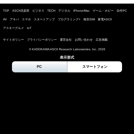
TOP
ASCII倶楽部
ビジネス
TECH
デジタル
iPhone/Mac
ゲーム・ホビー
自作PC
AV
アキバ
スマホ
スタートアップ
プログラミング+
格安SIM
家電ASCII
アスキーグルメ
IoT
サイトポリシー
プライバシーポリシー
運営会社
お問い合わせ
広告掲載
© KADOKAWA ASCII Research Laboratories, Inc.
2026
表示形式
PC
スマートフォン