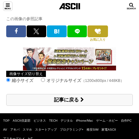
この画像の参照記事
お気に入り
画像サイズ切り替え
縮小サイズ
オリジナルサイズ
（1200x800px / 448KB）
記事に戻る
TOP
ASCII倶楽部
ビジネス
TECH
デジタル
iPhone/Mac
ゲーム・ホビー
自作PC
AV
アキバ
スマホ
スタートアップ
プログラミング+
格安SIM
家電ASCII
アスキーグルメ
IoT