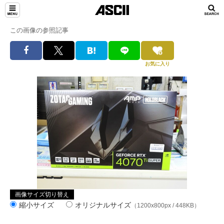
この画像の参照記事
お気に入り
画像サイズ切り替え
縮小サイズ
オリジナルサイズ
（1200x800px / 448KB）