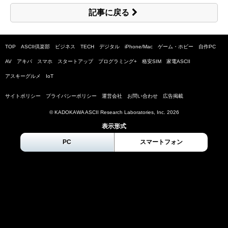
記事に戻る
TOP
ASCII倶楽部
ビジネス
TECH
デジタル
iPhone/Mac
ゲーム・ホビー
自作PC
AV
アキバ
スマホ
スタートアップ
プログラミング+
格安SIM
家電ASCII
アスキーグルメ
IoT
サイトポリシー
プライバシーポリシー
運営会社
お問い合わせ
広告掲載
© KADOKAWA ASCII Research Laboratories, Inc.
2026
表示形式
PC
スマートフォン