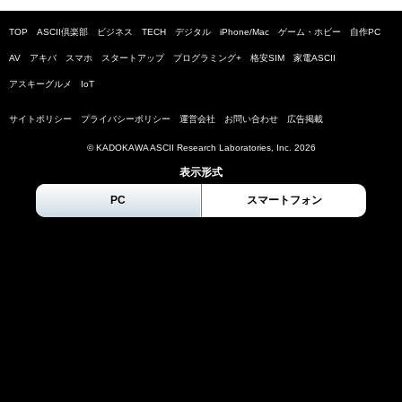
TOP
ASCII倶楽部
ビジネス
TECH
デジタル
iPhone/Mac
ゲーム・ホビー
自作PC
AV
アキバ
スマホ
スタートアップ
プログラミング+
格安SIM
家電ASCII
アスキーグルメ
IoT
サイトポリシー
プライバシーポリシー
運営会社
お問い合わせ
広告掲載
© KADOKAWA ASCII Research Laboratories, Inc.
2026
表示形式
PC
スマートフォン