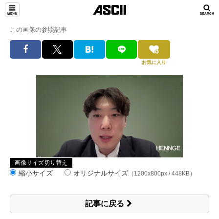
この画像の参照記事
お気に入り
画像サイズ切り替え
縮小サイズ
オリジナルサイズ
（1200x800px / 448KB）
記事に戻る