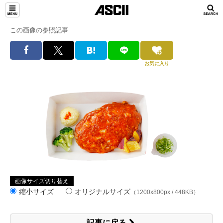
この画像の参照記事
お気に入り
画像サイズ切り替え
縮小サイズ
オリジナルサイズ
（1200x800px / 448KB）
記事に戻る