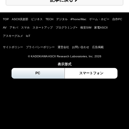
TOP
ASCII倶楽部
ビジネス
TECH
デジタル
iPhone/Mac
ゲーム・ホビー
自作PC
AV
アキバ
スマホ
スタートアップ
プログラミング+
格安SIM
家電ASCII
アスキーグルメ
IoT
サイトポリシー
プライバシーポリシー
運営会社
お問い合わせ
広告掲載
© KADOKAWA ASCII Research Laboratories, Inc.
2026
表示形式
PC
スマートフォン