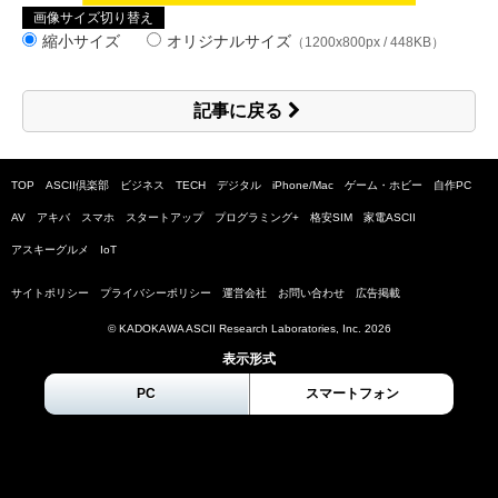
画像サイズ切り替え
縮小サイズ
オリジナルサイズ
（1200x800px / 448KB）
記事に戻る
TOP
ASCII倶楽部
ビジネス
TECH
デジタル
iPhone/Mac
ゲーム・ホビー
自作PC
AV
アキバ
スマホ
スタートアップ
プログラミング+
格安SIM
家電ASCII
アスキーグルメ
IoT
サイトポリシー
プライバシーポリシー
運営会社
お問い合わせ
広告掲載
© KADOKAWA ASCII Research Laboratories, Inc.
2026
表示形式
PC
スマートフォン