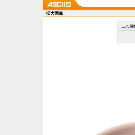
拡大画像
この画