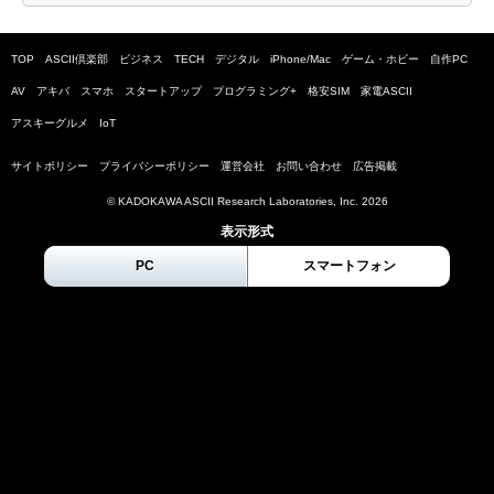
TOP
ASCII倶楽部
ビジネス
TECH
デジタル
iPhone/Mac
ゲーム・ホビー
自作PC
AV
アキバ
スマホ
スタートアップ
プログラミング+
格安SIM
家電ASCII
アスキーグルメ
IoT
サイトポリシー
プライバシーポリシー
運営会社
お問い合わせ
広告掲載
© KADOKAWA ASCII Research Laboratories, Inc.
2026
表示形式
PC
スマートフォン