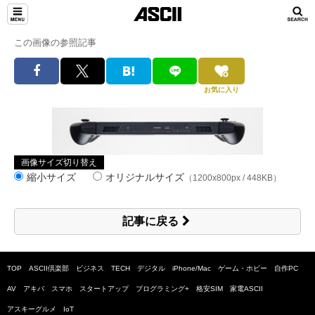
この画像の参照記事
お気に入り
画像サイズ切り替え
縮小サイズ
オリジナルサイズ
（1200x800px / 448KB）
記事に戻る
TOP
ASCII倶楽部
ビジネス
TECH
デジタル
iPhone/Mac
ゲーム・ホビー
自作PC
AV
アキバ
スマホ
スタートアップ
プログラミング+
格安SIM
家電ASCII
アスキーグルメ
IoT