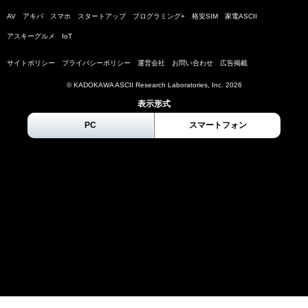
AV
アキバ
スマホ
スタートアップ
プログラミング+
格安SIM
家電ASCII
アスキーグルメ
IoT
サイトポリシー
プライバシーポリシー
運営会社
お問い合わせ
広告掲載
© KADOKAWA ASCII Research Laboratories, Inc.
2026
表示形式
PC
スマートフォン