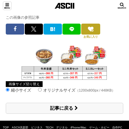
この画像の参照記事
お気に入り
画像サイズ切り替え
縮小サイズ
オリジナルサイズ
（1200x800px / 448KB）
記事に戻る
TOP
ASCII倶楽部
ビジネス
TECH
デジタル
iPhone/Mac
ゲーム・ホビー
自作PC