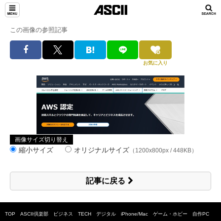
この画像の参照記事
お気に入り
画像サイズ切り替え
縮小サイズ
オリジナルサイズ
（1200x800px / 448KB）
記事に戻る
TOP
ASCII倶楽部
ビジネス
TECH
デジタル
iPhone/Mac
ゲーム・ホビー
自作PC