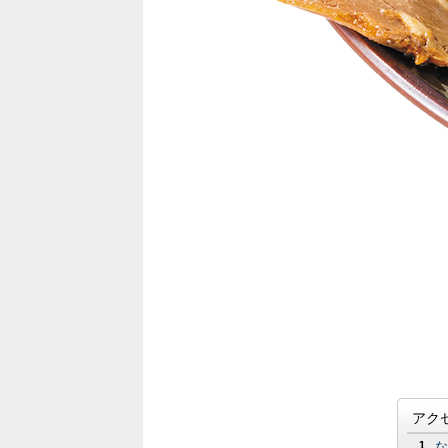
アク
1
な