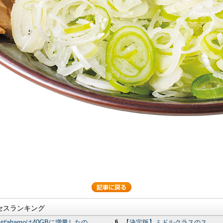
セスランキング
ぜahamoは40GBに増量したの...
6
【決定版】ミドルクラスのス...