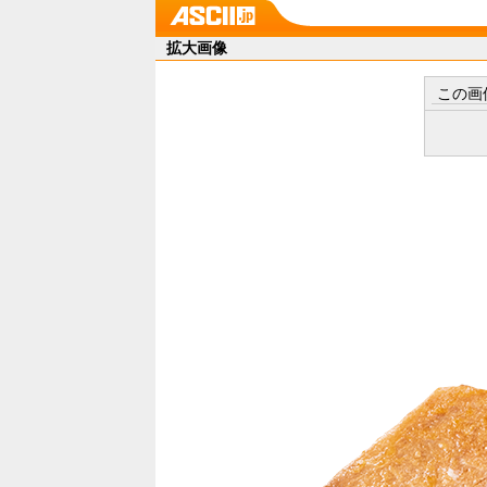
拡大画像
この画