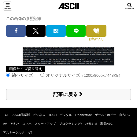
この画像の参照記事
お気に入り
画像サイズ切り替え
縮小サイズ
オリジナルサイズ
（1200x800px / 448KB）
記事に戻る
TOP
ASCII倶楽部
ビジネス
TECH
デジタル
iPhone/Mac
ゲーム・ホビー
自作PC
AV
アキバ
スマホ
スタートアップ
プログラミング+
格安SIM
家電ASCII
アスキーグルメ
IoT