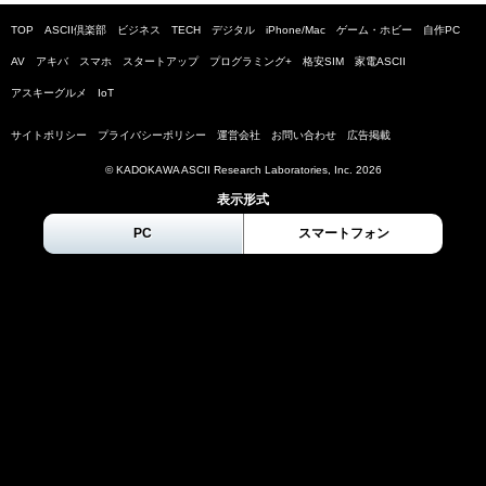
TOP
ASCII倶楽部
ビジネス
TECH
デジタル
iPhone/Mac
ゲーム・ホビー
自作PC
AV
アキバ
スマホ
スタートアップ
プログラミング+
格安SIM
家電ASCII
アスキーグルメ
IoT
サイトポリシー
プライバシーポリシー
運営会社
お問い合わせ
広告掲載
© KADOKAWA ASCII Research Laboratories, Inc.
2026
表示形式
PC
スマートフォン