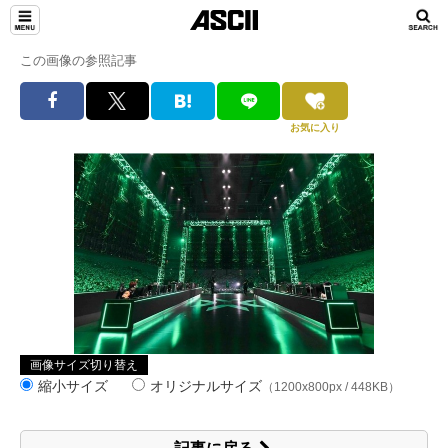
この画像の参照記事
お気に入り
画像サイズ切り替え
縮小サイズ
オリジナルサイズ
（1200x800px / 448KB）