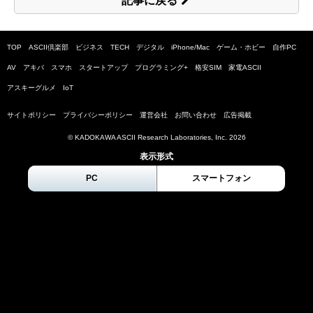
記事に戻る
TOP
ASCII倶楽部
ビジネス
TECH
デジタル
iPhone/Mac
ゲーム・ホビー
自作PC
AV
アキバ
スマホ
スタートアップ
プログラミング+
格安SIM
家電ASCII
アスキーグルメ
IoT
サイトポリシー
プライバシーポリシー
運営会社
お問い合わせ
広告掲載
© KADOKAWA ASCII Research Laboratories, Inc.
2026
表示形式
PC
スマートフォン