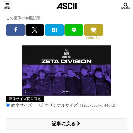
この画像の参照記事
お気に入り
画像サイズ切り替え
縮小サイズ
オリジナルサイズ
（1200x800px / 448KB）
記事に戻る