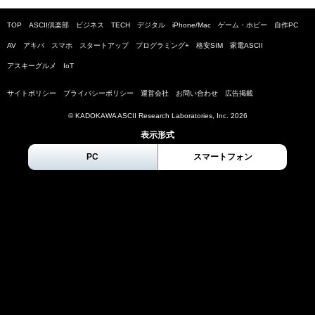
TOP
ASCII倶楽部
ビジネス
TECH
デジタル
iPhone/Mac
ゲーム・ホビー
自作PC
AV
アキバ
スマホ
スタートアップ
プログラミング+
格安SIM
家電ASCII
アスキーグルメ
IoT
サイトポリシー
プライバシーポリシー
運営会社
お問い合わせ
広告掲載
© KADOKAWA ASCII Research Laboratories, Inc.
2026
表示形式
PC
スマートフォン