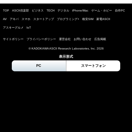
TOP
ASCII倶楽部
ビジネス
TECH
デジタル
iPhone/Mac
ゲーム・ホビー
自作PC
AV
アキバ
スマホ
スタートアップ
プログラミング+
格安SIM
家電ASCII
アスキーグルメ
IoT
サイトポリシー
プライバシーポリシー
運営会社
お問い合わせ
広告掲載
© KADOKAWA ASCII Research Laboratories, Inc.
2026
表示形式
PC
スマートフォン