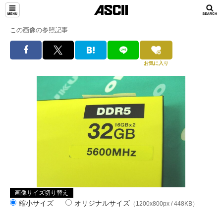
この画像の参照記事
お気に入り
画像サイズ切り替え
縮小サイズ
オリジナルサイズ
（1200x800px / 448KB）