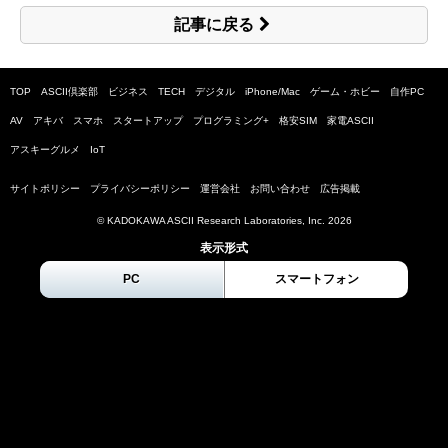
記事に戻る
TOP
ASCII倶楽部
ビジネス
TECH
デジタル
iPhone/Mac
ゲーム・ホビー
自作PC
AV
アキバ
スマホ
スタートアップ
プログラミング+
格安SIM
家電ASCII
アスキーグルメ
IoT
サイトポリシー
プライバシーポリシー
運営会社
お問い合わせ
広告掲載
© KADOKAWA ASCII Research Laboratories, Inc.
2026
表示形式
PC
スマートフォン