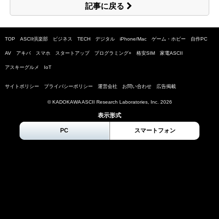
記事に戻る
TOP
ASCII倶楽部
ビジネス
TECH
デジタル
iPhone/Mac
ゲーム・ホビー
自作PC
AV
アキバ
スマホ
スタートアップ
プログラミング+
格安SIM
家電ASCII
アスキーグルメ
IoT
サイトポリシー
プライバシーポリシー
運営会社
お問い合わせ
広告掲載
© KADOKAWA ASCII Research Laboratories, Inc.
2026
表示形式
PC
スマートフォン