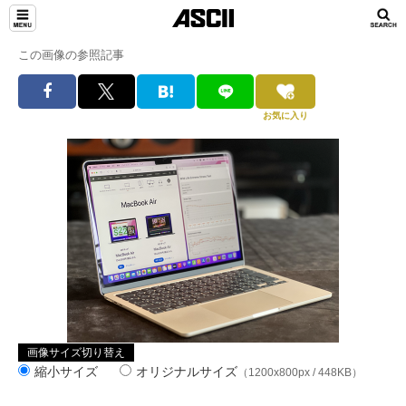
この画像の参照記事
お気に入り
画像サイズ切り替え
縮小サイズ
オリジナルサイズ
（1200x800px / 448KB）