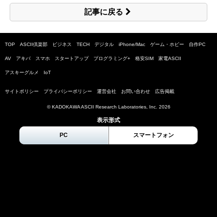
記事に戻る
TOP
ASCII倶楽部
ビジネス
TECH
デジタル
iPhone/Mac
ゲーム・ホビー
自作PC
AV
アキバ
スマホ
スタートアップ
プログラミング+
格安SIM
家電ASCII
アスキーグルメ
IoT
サイトポリシー
プライバシーポリシー
運営会社
お問い合わせ
広告掲載
© KADOKAWA ASCII Research Laboratories, Inc.
2026
表示形式
PC
スマートフォン