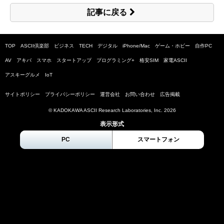
記事に戻る
TOP
ASCII倶楽部
ビジネス
TECH
デジタル
iPhone/Mac
ゲーム・ホビー
自作PC
AV
アキバ
スマホ
スタートアップ
プログラミング+
格安SIM
家電ASCII
アスキーグルメ
IoT
サイトポリシー
プライバシーポリシー
運営会社
お問い合わせ
広告掲載
© KADOKAWA ASCII Research Laboratories, Inc.
2026
表示形式
PC
スマートフォン