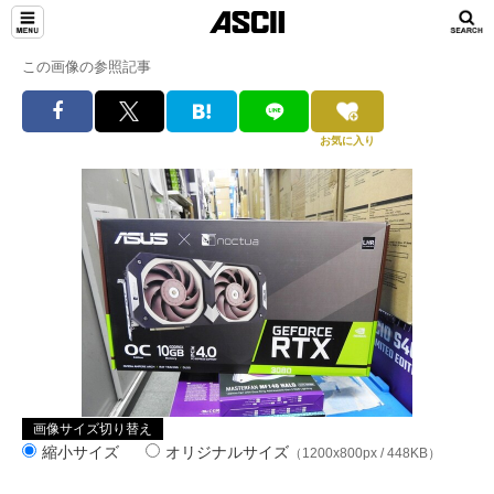
この画像の参照記事
お気に入り
画像サイズ切り替え
縮小サイズ
オリジナルサイズ
（1200x800px / 448KB）