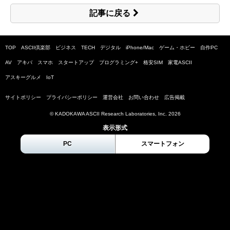
記事に戻る
TOP
ASCII倶楽部
ビジネス
TECH
デジタル
iPhone/Mac
ゲーム・ホビー
自作PC
AV
アキバ
スマホ
スタートアップ
プログラミング+
格安SIM
家電ASCII
アスキーグルメ
IoT
サイトポリシー
プライバシーポリシー
運営会社
お問い合わせ
広告掲載
© KADOKAWA ASCII Research Laboratories, Inc.
2026
表示形式
PC
スマートフォン