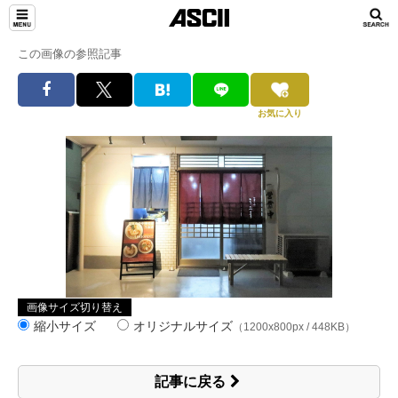
この画像の参照記事
お気に入り
画像サイズ切り替え
縮小サイズ
オリジナルサイズ
（1200x800px / 448KB）
記事に戻る