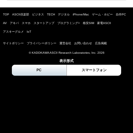
TOP
ASCII倶楽部
ビジネス
TECH
デジタル
iPhone/Mac
ゲーム・ホビー
自作PC
AV
アキバ
スマホ
スタートアップ
プログラミング+
格安SIM
家電ASCII
アスキーグルメ
IoT
サイトポリシー
プライバシーポリシー
運営会社
お問い合わせ
広告掲載
© KADOKAWA ASCII Research Laboratories, Inc.
2026
表示形式
PC
スマートフォン