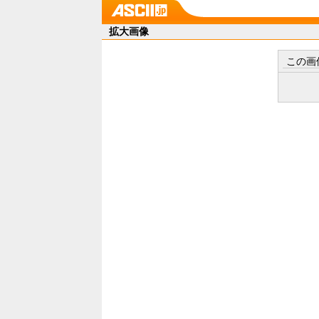
拡大画像
この画