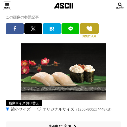
この画像の参照記事
お気に入り
画像サイズ切り替え
縮小サイズ
オリジナルサイズ
（1200x800px / 448KB）
記事に戻る