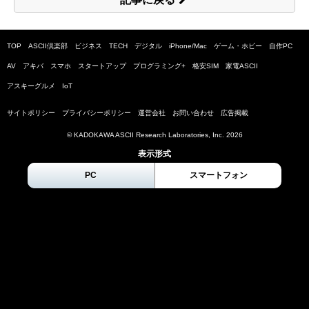
TOP
ASCII倶楽部
ビジネス
TECH
デジタル
iPhone/Mac
ゲーム・ホビー
自作PC
AV
アキバ
スマホ
スタートアップ
プログラミング+
格安SIM
家電ASCII
アスキーグルメ
IoT
サイトポリシー
プライバシーポリシー
運営会社
お問い合わせ
広告掲載
© KADOKAWA ASCII Research Laboratories, Inc.
2026
表示形式
PC
スマートフォン