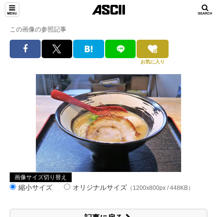
この画像の参照記事
お気に入り
画像サイズ切り替え
縮小サイズ
オリジナルサイズ
（1200x800px / 448KB）