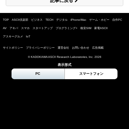
記事に戻る
TOP
ASCII倶楽部
ビジネス
TECH
デジタル
iPhone/Mac
ゲーム・ホビー
自作PC
AV
アキバ
スマホ
スタートアップ
プログラミング+
格安SIM
家電ASCII
アスキーグルメ
IoT
サイトポリシー
プライバシーポリシー
運営会社
お問い合わせ
広告掲載
© KADOKAWA ASCII Research Laboratories, Inc.
2026
表示形式
PC
スマートフォン