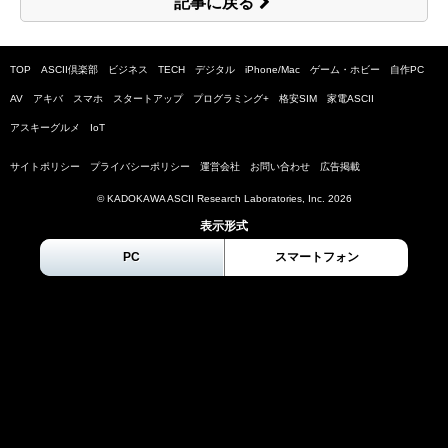
記事に戻る
TOP
ASCII倶楽部
ビジネス
TECH
デジタル
iPhone/Mac
ゲーム・ホビー
自作PC
AV
アキバ
スマホ
スタートアップ
プログラミング+
格安SIM
家電ASCII
アスキーグルメ
IoT
サイトポリシー
プライバシーポリシー
運営会社
お問い合わせ
広告掲載
© KADOKAWA ASCII Research Laboratories, Inc.
2026
表示形式
PC
スマートフォン