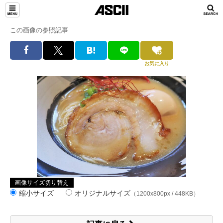
この画像の参照記事
お気に入り
画像サイズ切り替え
縮小サイズ
オリジナルサイズ
（1200x800px / 448KB）