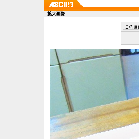
拡大画像
この画