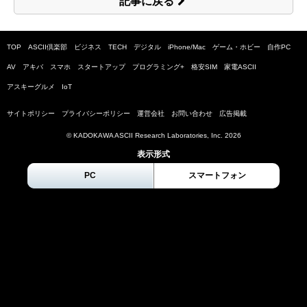
記事に戻る
TOP
ASCII倶楽部
ビジネス
TECH
デジタル
iPhone/Mac
ゲーム・ホビー
自作PC
AV
アキバ
スマホ
スタートアップ
プログラミング+
格安SIM
家電ASCII
アスキーグルメ
IoT
サイトポリシー
プライバシーポリシー
運営会社
お問い合わせ
広告掲載
© KADOKAWA ASCII Research Laboratories, Inc.
2026
表示形式
PC
スマートフォン