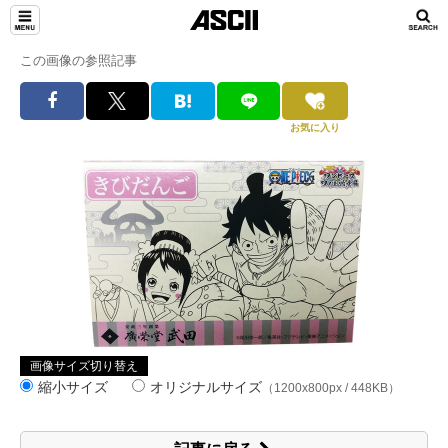
この画像の参照記事
お気に入り
画像サイズ切り替え
縮小サイズ
オリジナルサイズ
（1200x800px / 448KB）