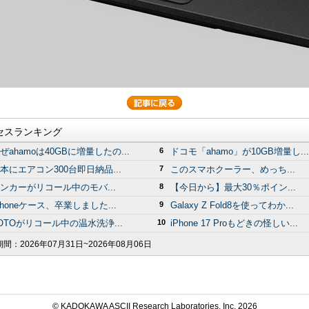
セスランキング
ぜahamoは40GBに増量したの...
6
ドコモ「ahamo」が10GB増量し...
本にエアコン300台即日納品...
7
このスマホクーラー、めっち...
ンカーがリコール中のモバ...
8
【今日から】最大30％ポイン...
Phoneケース、卒業しました...
9
Galaxy Z Fold8を使ってわか...
OTOがリコール中の温水洗浄...
10
iPhone 17 Proもどきの怪しい...
期間：
2026年07月31日~2026年08月06日
© KADOKAWA ASCII Research Laboratories, Inc.
2026