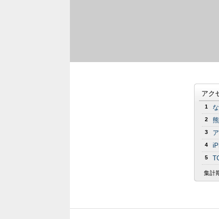
アク
1
な
2
熊
3
ア
4
i
5
T
集計