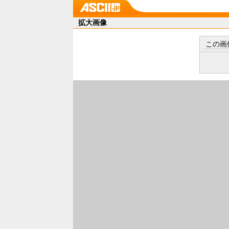
拡大画像
この画