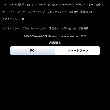
TOP
ASCII倶楽部
ビジネス
TECH
デジタル
iPhone/Mac
ゲーム・ホビー
自作PC
AV
アキバ
スマホ
スタートアップ
プログラミング+
格安SIM
家電ASCII
アスキーグルメ
IoT
サイトポリシー
プライバシーポリシー
運営会社
お問い合わせ
広告掲載
© KADOKAWA ASCII Research Laboratories, Inc.
2026
表示形式
PC
スマートフォン