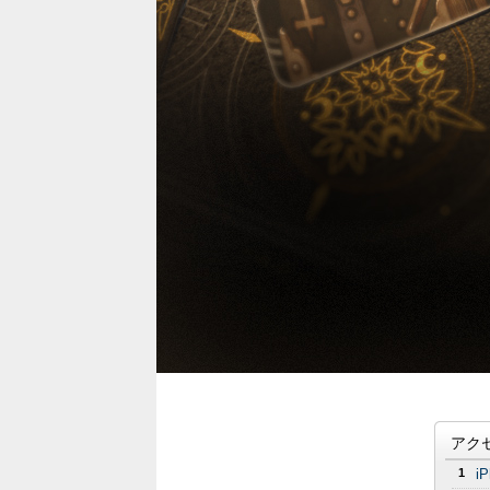
アク
1
i