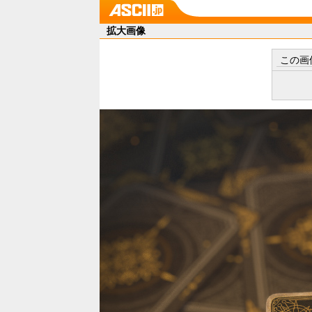
拡大画像
この画