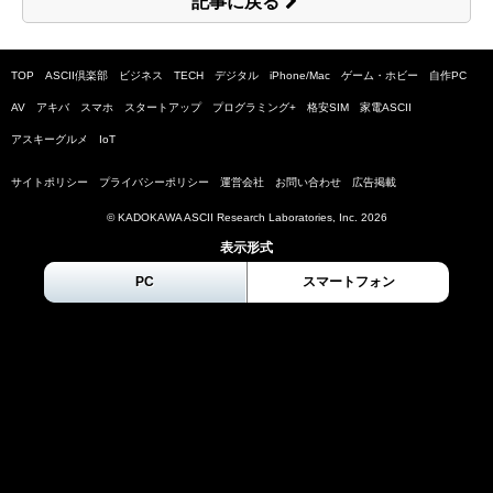
記事に戻る
TOP
ASCII倶楽部
ビジネス
TECH
デジタル
iPhone/Mac
ゲーム・ホビー
自作PC
AV
アキバ
スマホ
スタートアップ
プログラミング+
格安SIM
家電ASCII
アスキーグルメ
IoT
サイトポリシー
プライバシーポリシー
運営会社
お問い合わせ
広告掲載
© KADOKAWA ASCII Research Laboratories, Inc.
2026
表示形式
PC
スマートフォン