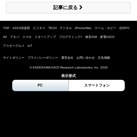
記事に戻る
TOP
ASCII倶楽部
ビジネス
TECH
デジタル
iPhone/Mac
ゲーム・ホビー
自作PC
AV
アキバ
スマホ
スタートアップ
プログラミング+
格安SIM
家電ASCII
アスキーグルメ
IoT
サイトポリシー
プライバシーポリシー
運営会社
お問い合わせ
広告掲載
© KADOKAWA ASCII Research Laboratories, Inc.
2026
表示形式
PC
スマートフォン