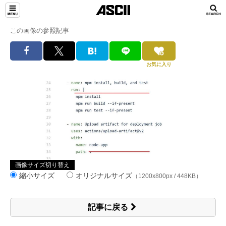
この画像の参照記事
お気に入り
画像サイズ切り替え
縮小サイズ
オリジナルサイズ
（1200x800px / 448KB）
記事に戻る