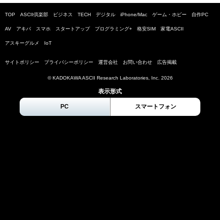
TOP
ASCII倶楽部
ビジネス
TECH
デジタル
iPhone/Mac
ゲーム・ホビー
自作PC
AV
アキバ
スマホ
スタートアップ
プログラミング+
格安SIM
家電ASCII
アスキーグルメ
IoT
サイトポリシー
プライバシーポリシー
運営会社
お問い合わせ
広告掲載
© KADOKAWA ASCII Research Laboratories, Inc.
2026
表示形式
PC
スマートフォン