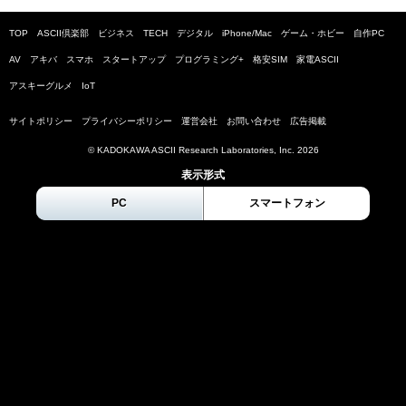
TOP
ASCII倶楽部
ビジネス
TECH
デジタル
iPhone/Mac
ゲーム・ホビー
自作PC
AV
アキバ
スマホ
スタートアップ
プログラミング+
格安SIM
家電ASCII
アスキーグルメ
IoT
サイトポリシー
プライバシーポリシー
運営会社
お問い合わせ
広告掲載
© KADOKAWA ASCII Research Laboratories, Inc.
2026
表示形式
PC
スマートフォン