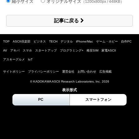
縮小サイズ
オリジナルサイズ
（1200x800px / 448KB）
記事に戻る
TOP
ASCII倶楽部
ビジネス
TECH
デジタル
iPhone/Mac
ゲーム・ホビー
自作PC
AV
アキバ
スマホ
スタートアップ
プログラミング+
格安SIM
家電ASCII
アスキーグルメ
IoT
サイトポリシー
プライバシーポリシー
運営会社
お問い合わせ
広告掲載
© KADOKAWA ASCII Research Laboratories, Inc.
2026
表示形式
PC
スマートフォン