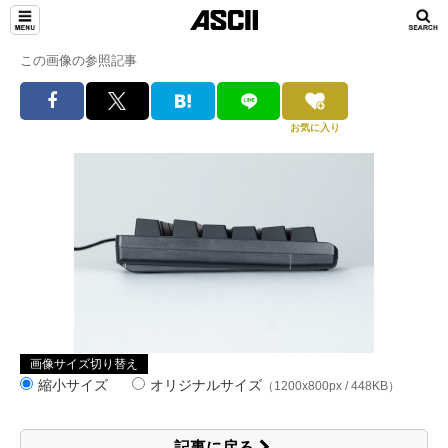
この画像の参照記事
お気に入り
画像サイズ切り替え
縮小サイズ
オリジナルサイズ
（1200x800px / 448KB）
記事に戻る