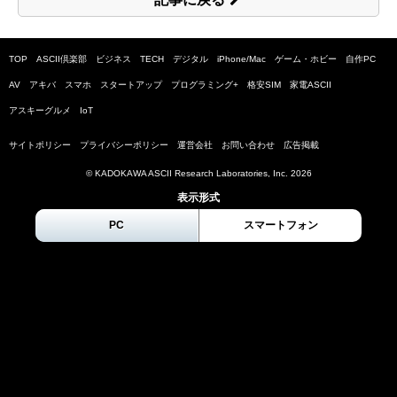
TOP
ASCII倶楽部
ビジネス
TECH
デジタル
iPhone/Mac
ゲーム・ホビー
自作PC
AV
アキバ
スマホ
スタートアップ
プログラミング+
格安SIM
家電ASCII
アスキーグルメ
IoT
サイトポリシー
プライバシーポリシー
運営会社
お問い合わせ
広告掲載
© KADOKAWA ASCII Research Laboratories, Inc.
2026
表示形式
PC
スマートフォン