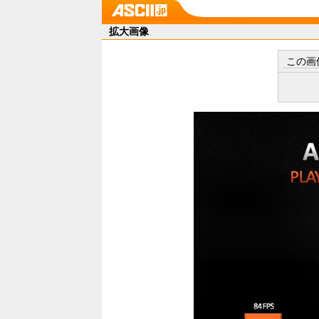
拡大画像
この画