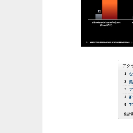
アク
1
な
2
熊
3
ア
4
i
5
T
集計