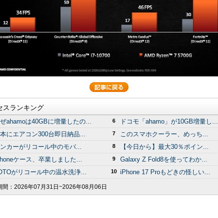
セスランキング
ぜahamoは40GBに増量したの...
6
ドコモ「ahamo」が10GB増量し...
本にエアコン300台即日納品...
7
このスマホクーラー、めっち...
ンカーがリコール中のモバ...
8
【今日から】最大30％ポイン...
Phoneケース、卒業しました...
9
Galaxy Z Fold8を使ってわか...
OTOがリコール中の温水洗浄...
10
iPhone 17 Proもどきの怪しい...
期間：
2026年07月31日~2026年08月06日