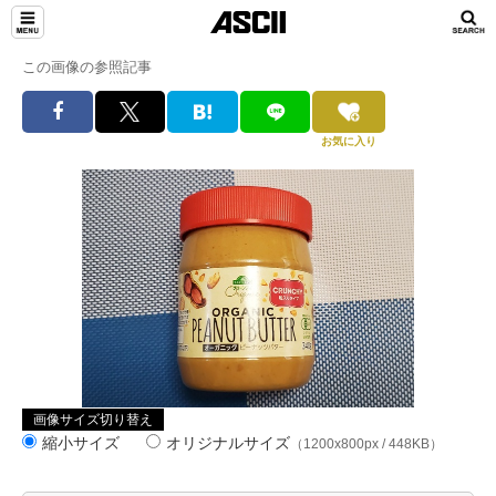
この画像の参照記事
お気に入り
画像サイズ切り替え
縮小サイズ
オリジナルサイズ
（1200x800px / 448KB）