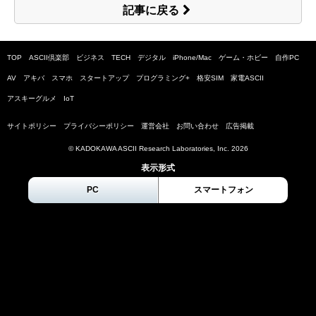
記事に戻る
TOP
ASCII倶楽部
ビジネス
TECH
デジタル
iPhone/Mac
ゲーム・ホビー
自作PC
AV
アキバ
スマホ
スタートアップ
プログラミング+
格安SIM
家電ASCII
アスキーグルメ
IoT
サイトポリシー
プライバシーポリシー
運営会社
お問い合わせ
広告掲載
© KADOKAWA ASCII Research Laboratories, Inc.
2026
表示形式
PC
スマートフォン